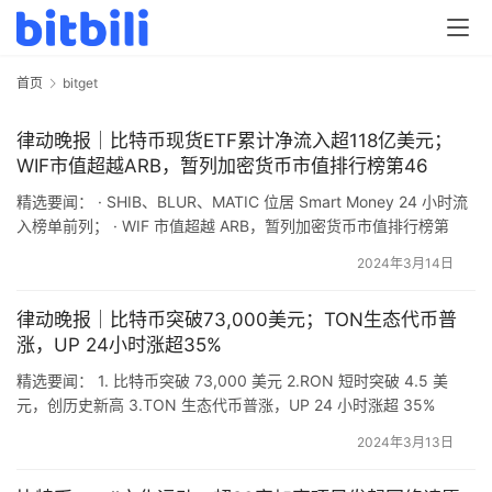
首页
bitget
律动晚报｜比特币现货ETF累计净流入超118亿美元；
WIF市值超越ARB，暂列加密货币市值排行榜第46
精选要闻： · SHIB、BLUR、MATIC 位居 Smart Money 24 小时流
入榜单前列； · WIF 市值超越 ARB，暂列加密货币市值排行榜第
46； · 比特币挖矿难度上调 5.79% 至 83.95 T，创历史新高； · 比
2024年3月14日
特币现货 ETF 累计净流入超 118 亿美元； · 伯恩斯坦报告：预计
2025 年加密货币总市值将达 7.5 万…
律动晚报｜比特币突破73,000美元；TON生态代币普
涨，UP 24小时涨超35%
精选要闻： 1. 比特币突破 73,000 美元 2.RON 短时突破 4.5 美
元，创历史新高 3.TON 生态代币普涨，UP 24 小时涨超 35%
4.ether.fi 代币总量的 11% 将用于空投 5.Metis 将于明日进行升级以
2024年3月13日
实现排序器去中心化 价格观察 AEVO 开盘报价 2.61 美元 据
Binance 行情信息，AEVO 开盘报价 2…