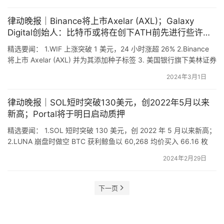
NFT 7 日交易额超越以太坊 NFT，达 1.68 亿美元； 5. 近 2 亿美元
资产从 MEXC 转出至未知钱包 价格观察 …
律动晚报｜Binance将上市Axelar (AXL)；Galaxy
Digital创始人：比特币或将在创下ATH前先进行些许回
调
精选要闻： 1.WIF 上涨突破 1 美元，24 小时涨超 26% 2.Binance
将上市 Axelar (AXL) 并为其添加种子标签 3. 美国银行旗下美林证券
和富国银行正向客户提供比特币现货 ETF 4.Zhu Su：FTX/Alameda
2024年3月1日
出售 SOL 实际上是非常看涨的事情 5.Galaxy Digital 创始人：比特
币或将在创下 ATH 前…
律动晚报｜SOL短时突破130美元，创2022年5月以来
新高；Portal将于明日启动质押
精选要闻： 1.SOL 短时突破 130 美元，创 2022 年 5 月以来新高；
2.LUNA 崩盘时做空 BTC 获利鲸鱼以 60,268 均价买入 66.16 枚
WBTC； 3.Portal 宣布将于明日启动质押； 4.Coinbase 跃升成为
2024年2月29日
全球第四大上市交易所； 5.分析：PORTAL 做市商或为 DWF Labs
价格观察 PORTAL 开盘…
下一页