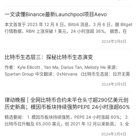
4. 比特币现货 ETF 3 月 5 日净流入 6.48 亿美元，创单日净流入新
高； 5.Binance 宣布近…
一文读懂Binance最新Launchpool项目Aevo
本文首发于 2023 年 12 月 8 日。Bitbili 消息，3 月 6 日，据 Bitget
行情数据，RBN 上涨突破 1 美元，24 小时涨超 36%。 据悉，在
AEVO 之前，Ribbon 的治理代币是 RBN，所有 RBN 将 1:1 换为
2024年3月6日
AEVO。用户可以在 2024 年 03 月 08 日 08:00（东八区时间）后
在 Launchpa…
比特币生态层三：探秘比特币生态演变
作者：Kyle Ellicott , Yan Ma, Darius Tan, Melody He 来源：
Spartan Group 中文翻译：0xNirvana 《比特币生态层：拉开无需
信任的金融时代帷幔》是一份关于比特币生态系统各方面发展的研
2024年3月5日
究报告。本报告由 Spartan Group 团队、Kyle Ellicott 以及多位提
供反馈和见解并慷慨花费时间…
律动晚报 | 全网比特币合约未平仓头寸超290亿美元创
历史新高；模因币板块持续强势PEPE 24小时涨超60%
精选要闻： 1. 模因币板块持续强势，PEPE 24 小时涨超 60%； 2.
比特币拉升触及 65,000 美元，创 2021 年 12 月以来新高； 3. 全
网比特币合约未平仓头寸超 290 亿美元，创历史新高； 4. 比特币
2024年3月4日