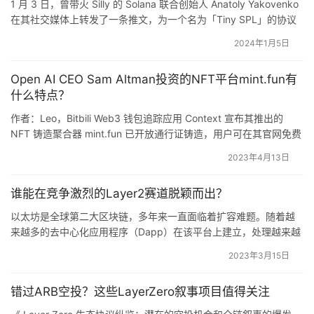
1 月 3 日，曾带火 Silly 的 Solana 联合创始人 Anatoly Yakovenko
比，其生态项目可谓是寥寥无几，2019 年推出的闪电网络
在其社交媒体上转发了一条推文，为一个名为「Tiny SPL」的协议
呈现出了一种新的发展趋势，除此之外 21 年推出的 
带去了许多关注。据推文介绍，Tiny SPL 是 Solana 上一个新的代
2024年1月5日
币标准协议，引入了「状态压缩（state compression）」方法，可
Stacks，以及前不久 Lightning Labs 发布的 Taproot 
以让用户在 Solana 上持有代币时不…
Assets 主网，实现图灵完备的比特币合约 BitVM 等也成为
Open AI CEO Sam Altman投资的NFT平台mint.fun有
了比特币生态中位数不多的亮点。
什么特点？
作者：Leo，Bitbili Web3 钱包追踪应用 Context 宣布其推出的
BTC 比特币生态新格局 BitVM
NFT 铸造聚合器 mint.fun 已开放通行证铸造，用户可在其官网免费
mint !fundrop 通行证，并通过后续交互获取积分，截止发文，已有
2023年4月13日
超 2 万地址成功 mint 该通行证，并获取了相应积分。 「!fundrop
通行证、交互获取积分」，或是在为以后空投埋伏笔…
谁能在竞争激烈的Layer2赛道脱颖而出？
图源：BitVM 白皮书
以太坊是全球第二大区块链，多年来一直面临着扩容难题。随着越
来越多的去中心化应用程序（Dapp）在该平台上建立，处理越来越
多的交易和数据存储需求，变得比以往任何时候都更为紧迫。这就
近期 ZeroSync 项目负责人 Robin Linus 发表了一篇名为:
2023年3月15日
是以太坊第二层解决方案（即「Layer2」或「L2」）的作用。这些
《BitVM：Compute Anything On Bitcoin》的白皮书引发
解决方案旨在为建立在以太坊上的 Dapp 提供可扩展，高效且低成
了大家的热议，BitVM 是「比特币虚拟机 Bitcoin Virtual 
错过ARB空投？这些LayerZero叙事项目值得关注
本的基础架构。 本文将比较 5 种最受欢迎的以太坊第…
Machine」的缩写。它提出了一种在不改变比特币网络共识