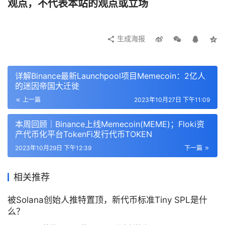
观点，不代表本站的观点或立场
币，它不依赖任何单一权力机构发行，并在跨境、跨币种转
账过程中能够不通过银行体系实现价值传递，其信息自由化
生成海报
和支付跨境赋予了它更多的社会学属性；
● 金融属性：
详解Binance最新Launchpool项目Memecoin：2亿人
从金融角度来讲，比特币可被当作数字黄金的投资品或全球
的迷因帝国大迁徙
性的标准性化的数字资产，相比于黄金，其因为具有总量恒
上一篇
2023年10月27日 下午11:09
定，易于携带，交易成本低，受众群体年轻化等特性，使得
本周回顾｜Binance上线Memecoin(MEME)；Floki资
越来越多的投资者及传统投资机构相信其投资价值。因它依
产代币化平台TokenFi发行代币TOKEN
托于互联网全球流通，在某些特定场景中（如跨境支付和虚
2023年10月29日 下午12:39
下一篇
拟经济传递媒介）可作为一种高效、低成本的流通支付工具
和流通手段。比如 2015 年 1 月在纽约证券交易所，纳斯达
相关推荐
克首次涉足比特币领域，以及近期灰度基金、贝莱德
（BlackRock）等均开始布局比特币相关 ETF。
被Solana创始人推特置顶，新代币标准Tiny SPL是什
么？
纵观当前整个区块链发展，比特币的繁荣程度与
以太坊
相