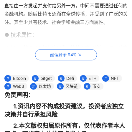
直接由一方发起并支付给另外一方，中间不需要通过任何的
金融机构。随后比特币逐渐在全球传播，并受到了广泛的关
注。其至少具有技术、社会学和金融三方面属性。
● 技术属性：
从比特币的技术逻辑角度出发，比特币的网络协议是一种去
阅读剩余 94%
中心、点对点的传输协议，可简要理解为它是一个不由任何
第三方操纵且不可篡改的庞大公共记账系统，而它依托
区块
链
技术记录全网数据库的所有交易行为，以此确保不会发生
Bitcoin
bitget
Defi
ETH
NFT
重复或虚假支付情况；
Web3
以太坊
区块链
币安
● 社会学属性：
免责声明：
1.资讯内容不构成投资建议，投资者应独立
相比于现如今的互联网，
区块链
本身采用分布式账本技术，
决策井自行承担风险
通过网络共享的数字交易记录，具有去中心化、不可篡改、
不可变更的特征，使其互联网属性所带来的信息自由化思潮
2.本文版权归属原作所有，仅代表作者本人
也在影响着每一个人。而比特币这种完全去中心化的电子货