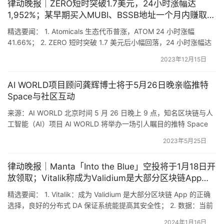
律动晚报｜ZERO短时突破1.7美元，24小时涨幅达
1,952%；某早期买入MUBI、BSSB地址一个月内赚取超
800%利润
精选要闻： 1. Atomicals 生态代币普涨，ATOM 24 小时涨幅
41.66%； 2. ZERO 短时突破 1.7 美元后小幅回落，24 小时涨幅达
1,952%； 3. 某早期买入 MUBI、BSSB 的地址在一个月时间内赚取
2023年12月15日
超 800% 利润； 4. Arbitrum 官方推特将于今日 23:30 进行
Seraph 游戏直播； 5. Bin…
AI WORLD项目顾问龚辉博士将于5月26日晚亲临推特
Space与社区互动
来源：AI WORLD 北京时间 5 月 26 日晚上 9 点，知名区块链与人
工智能（AI）项目 AI WORLD 将举办一场引人瞩目的推特 Space
活动。 本次活动特邀 AI WORLD 项目顾问、金融科技和区块链专家
2023年5月25日
龚辉博士亲临现场，与社区用户展开精彩的采访和交流。 近期，AI
WORLD 推出的三大活动：「AI 生成图片 mint NFT 活动」、…
律动晚报｜Manta「Into the Blue」空投将于1月18日开
放领取；Vitalik称成为Validium是大部分区块链App的
正确选择
精选要闻： 1. Vitalik：成为 Validium 是大部分区块链 App 的正确
选择，良好的分布式 DA 保证系统能提高其安全性； 2. 数据：当前
比特币现货 ETF 发行人已持有比特币总供应量的 3.9%； 3. Manta
2024年1月16日