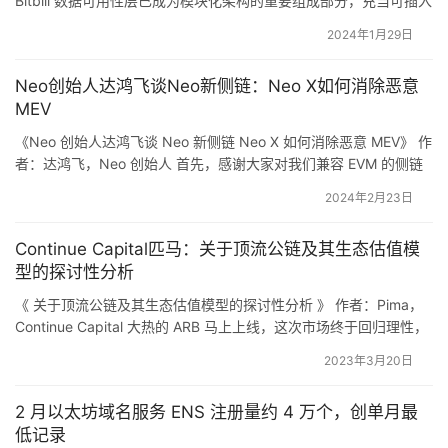
Bitbili 数据可用性层已成为模块化架构的重要组成部分，充当可插入
美元归因于 L2 在以太坊上发布数据，大部分费用是由以太
组件来降低成本并扩展区块链。DA 层的核心功能是确保链上数据可
坊主网上的链上活动产生的。
2024年1月29日
供所有网络参与者使用和访问。从历史上看，每个节点都必须下载
所有交易数据以验证数据是否可用——这是一项效率极低且成本高
此外，随着空投热潮的全面爆发，L2 上较低的 gas 费用可
Neo创始人达鸿飞谈Neo新侧链：Neo X如何消除恶意
昂…
MEV
能会进一步激励空投农民增加他们的链上互动，以增加他们
获得分配的机会。这种活动的增加反过来有可能增加网络内
《Neo 创始人达鸿飞谈 Neo 新侧链 Neo X 如何消除恶意 MEV》 作
者：达鸿飞，Neo 创始人 首先，感谢大家对我们兼容 EVM 的侧链
产生的整体价值，从而使以太坊及其生态系统受益。
Neo X 表现出的浓厚兴趣！ Neo X 目前已经发布了 Alpha 版本测试
2024年2月23日
网，Neo 的开发团队正在和积极报名的开发者们一同测试其性能。
另一方面，据 @cheng_shutong，从合约资金费率可以看
Neo 团队和社群的开发者们从技术和治理多方面考虑，共同推动了
到，大部分山寨币的费率已经到达了年化 100% 甚至更高，
Continue Capital匹马：关于顶流公链及其生态估值模
在 …
型的探讨性分析
说明大部分的散户，在比特币和以太坊接连突破新高的刺激
下，都在搏山寨的集体补涨行情。
《 关于顶流公链及其生态估值模型的探讨性分析 》 作者：Pima，
Continue Capital 大热的 ARB 马上上线，这次市场终于回归理性，
看了眼大概各种估值模型，基本挺合理，100-200 亿中枢，差距不
2023年3月20日
大，可参考其他数据（TVL/钱包数/转账/活跃地址等等）。目前市
场对公链估值相对稳定了，对未来技术衍化的差异认知，决定了以
Dencun 或利好 RaaS 市场
2 月以太坊域名服务 ENS 注册量约 4 万个，创单月最
后公链的上升空间，是难度…
低记录