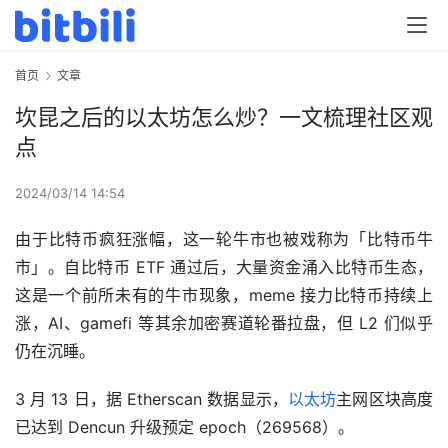
首页
文章
坎昆之后的以太坊怎么炒？一文梳理社区观
点
2024/03/14 14:54
由于比特币疯狂涨幅，这一轮牛市也被戏称为「比特币牛
市」。自比特币 ETF 通过后，大量资金涌入比特币生态，
这是一个前所未有的牛市现象，meme 接力比特币持续上
涨，AI、gamefi 等其余加密赛道轮番拉盘，但 L2 们似乎
仍在沉睡。
3 月 13 日，据 Etherscan 数据显示，
以太坊
主网区块高度
已达到 Dencun 升级预定 epoch（269568）。