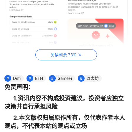
阅读剩余 73%
Defi
ETH
GameFi
以太坊
免责声明：
1.资讯内容不构成投资建议，投资者应独立
大盘轮动到以太坊和山寨
决策井自行承担风险
2.本文版权归属原作所有，仅代表作者本人
据链上分析师 @0xCryptoChan，比特币价格在持续走高
观点，不代表本站的观点或立场
之际，链上持币大于 155 天的 BTC 持有者持币总量占 