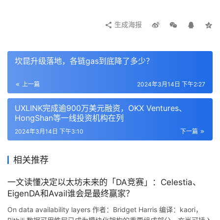
BTC 总流通量百分比却在下降，这意味着流动性在向比特
币之外的方向转移。
生成海报
坎昆升级落地，各链gas到底降了多少？
在 Decun 升级和以太坊 ETF 双重预期加持下，以太坊从 
2300 美元涨至 4000 美元。如今 Dencun 已经主网激活，
上一篇
2024年3月14日 下午2:27
gas 降低，预计将鼓励用户参与更多的应用程序并增加他们
UXLINK完成逾900万美元融资，OKX Ventures、
的链上活动。
HongShan等一线投资机构在列
也正因此，社区有人认为，EIP-4844 将减少以太坊的整体
2024年3月14日 下午3:10
下一篇
收入。
相关推荐
尽管 L2 为以太坊上的 DA 支付的费用确实会减少，但这种
一文读懂决定以太坊未来的「DA竞赛」：Celestia、
减少不太可能对以太坊的总费用产生产生重大影响。L2 的 
EigenDA和Avail谁会是最终赢家？
DA 费用仅占以太坊全部费用收入的约为 7-10%。例如，
On data availability layers 作者：Bridget Harris 编译：kaori，
2024 年 2 月，在 3.55 亿美元的总费用中，只有 3300 万