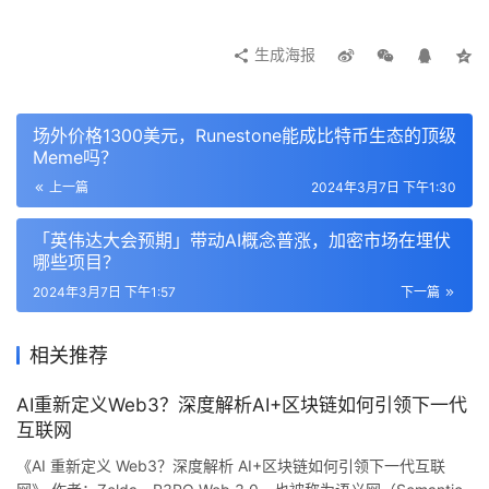
一个月涨幅已超 350%。从代币走势中回看，ZachXBT 的
推文影响显得微不足道。
生成海报
场外价格1300美元，Runestone能成比特币生态的顶级
Meme吗？
数小时后团队直面回应
上一篇
2024年3月7日 下午1:30
回到 OpSec 上来。时隔数小时后，OpSec 官方团队发表
「英伟达大会预期」带动AI概念普涨，加密市场在埋伏
了三条长文推特对视频问题作出了解释。
哪些项目？
2024年3月7日 下午1:57
下一篇
OpSec 表示，受争议的推文视频素材确实来自于其早期阶
段提供商，仅用来提供背景信息。在项目早期阶段，其曾与
相关推荐
一些小型供应商和数据中心有过合作关系。但目前 OpSec 
已经「可以进行企业级交易」。
AI重新定义Web3？深度解析AI+区块链如何引领下一代
互联网
除了解释，由于社区的 FUD 负面情绪已经影响到了 
《AI 重新定义 Web3？深度解析 AI+区块链如何引领下一代互联
OPSEC 的价格，OpSec 表示将提前开启$OPSEC 第二阶