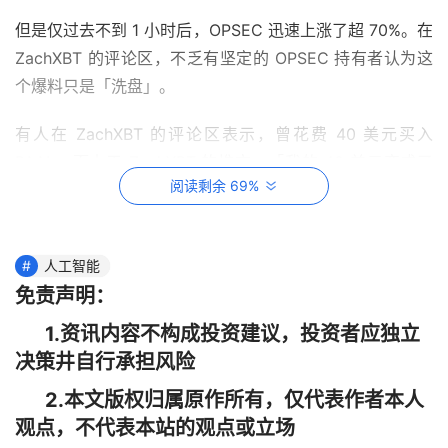
但是仅过去不到 1 小时后，OPSEC 迅速上涨了超 70%。在 
ZachXBT 的评论区，不乏有坚定的 OPSEC 持有者认为这
个爆料只是「洗盘」。
有人在 ZachXBT 的评论区表示，曾花费 40 美元买入 
PAAL，而由于 ZachXBT 的推文，「我的 40 美元变成了 
阅读剩余 69%
10 美元，但这 10 美元现在是 800 美元，哈哈」。
ZachXBT 去年 9 月指出 KOL Trader SZ、Trader NJ、XO 
和 PetaByte 参与了涉及 AI 项目 PAAL AI 代币的拉高暴跌
人工智能
免责声明：
计划，使 PAAL AI 代币的价格从 0.0451 美元飙升至 0.017 
美元。ZachXBT 给出的证据十分详实，涵盖交易者对话、
1.资讯内容不构成投资建议，投资者应独立
推特发文时间线和链上交易跟踪，在那之后的一个月里，
决策井自行承担风险
PAAL AI 跌超 70%。
2.本文版权归属原作所有，仅代表作者本人
观点，不代表本站的观点或立场
但随着 AI 板块渐起，PAAL 逐渐吸引了更多投资者，其近