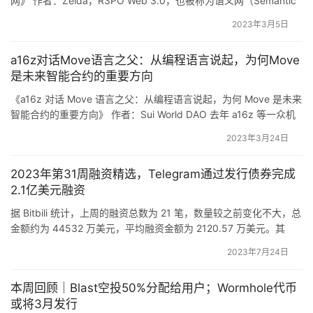
网》 作者：Zelda，R3PO Web 3.0，也被称为语义网（Semantic
段，以重新获得社区内的信任和信心。
Web），是互联网发展的下一个阶段，Web 3.0 的应用旨在通过建
2023年3月5日
立分散的基础设施，在分布式区块链和云网络上运行，消除对中央
此外，OpSec 还表示公开邀请 ZachXBT 与其当前的数据
服务器的需求，从而实现更高的安全性和互操作性。区块链往往被
a16z对话Move语言之父：从编程语言说起，为何Move
认为是 Web3 的基础…
提供商交流并建立合作以消除社区内的误解。「我们没有什
是未来智能合约的重要方向
么可隐瞒的。」
《a16z 对话 Move 语言之父：从编程语言说起，为何 Move 是未来
智能合约的重要方向》 作者：Sui World DAO 去年 a16z 等一众机
构力捧以 Sui 为代表的 Move 公链，让 Move 语言在 Meta Diem 的
2023年3月24日
废墟上大热归来；与此同时，从 Sui Move 出现那一刻起，不看好的
声音也一直存在： 如果仅仅是因为 Move 语…
2023年第31周融资精选，Telegram通过发行债券完成
在推文评论区中，有人建议团队官方录制当前数据中心的视
2.1亿美元融资
频，以 OpSec 当前正在运行者实际业务。OpSec 很快给
据 Bitbili 统计，上周的融资总数为 21 笔，数量较之前变化不大，总
出了视频回应，并对自己的业务做出了更详细的解释。「由
金额约为 44532 万美元，平均融资金额为 2120.57 万美元。其
中，社交/创作者经济与基础设施占据主体，元宇宙/GameFi 和 DeFi
于我们刚刚起步并且规模仍然很小，因此我们必须测试多个
2023年7月24日
相对较多，NFT/数字时尚增多，数字资管/支付和其他较少。下图为
不同的提供商，包括较小的提供商，以根据三个不同的标准
上周各板块融资占比： 元宇宙/GameFi 在元宇宙/GameFi 领域…
找到项目的最佳选择：价格、安全级别和可扩展性。」
本周回顾｜Blast空投50%分配给用户；Wormhole代币
或将3月发行