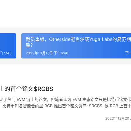
裁员重组，Otherside能否承载Yuga Labs的复苏期
望？
午5:43
2023年10月18日 下午6:40
下
的首个铭文$RGBS
火了热门 EVM 链上的铭文，但笔者认为 EVM 生态铭文只是比特币铭文
知名智能合约层 RGB 推出首个铭文资产: $RGBS, 是 RGB 上首
在 BitRGB 平台进行交易买…
2023年12月20