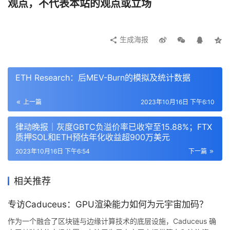
观点，不代表本站的观点或立场
https://docs.farcaster.xyz/protocol/architect
ure.html 上描述
生成海报
在较高层面上，用户身份在链上记录和拥有，而消息和帖子
存储在称为 Hub 的链下节点网络中，与完全链上解决方案
ETH Research：后MEV-Burn的模拟及统计数据
相比，可以更快地处理存储用户数据更便宜。从很多方面来
说，Lens 正在通过其新的 L3 Momoka，朝着更加链下的
上一篇
2023年10月16日 下午6:10
方式修正。
律动晚报｜灰度GBTC负溢价率已收窄至15.88%；FTX
质押SOL和ETH预估年化收益超900万美元
然而 Farcaster 目前并没有在协议级别提供新的链上功能。
2023年10月16日 下午6:54
下一篇
相反，FC 团队专注于创建一套更传统的社交媒体功能，用
于发帖、评论等。因此，一个问题是，这种部分脱链且保守
相关推荐
的协议设计是否会限制开发者发挥创造力，并营造良好生态
环境？
专访Caduceus：GPU渲染能力如何为元宇宙加码？
或许能减轻这一「缺点」的是 Farcaster 生态中已经出现的
作为一个融合了区块链与边缘计算技术的底层设施，Caduceus 确