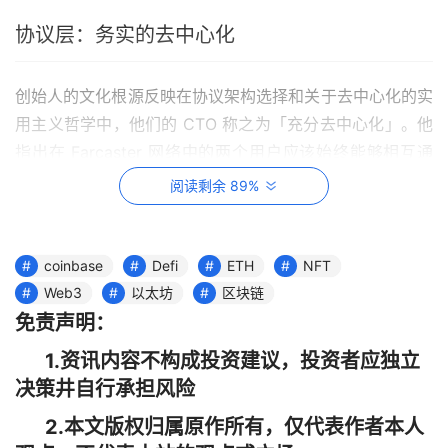
协议层：务实的去中心化
创始人的文化根源反映在协议架构选择和关于去中心化的实
用主义哲学中，他们的 CTO 称之为「充分去中心化」。他
指出在 Farcaster 网络中的两个用户应该始终能够相互通
信，这意味着
阅读剩余 89%
他们拥有自己的身份
coinbase
Defi
ETH
NFT
他们可以以不受审查的方式发布和阅读网络信息
Web3
以太坊
区块链
免责声明：
下面看看这是如何完成的。
1.资讯内容不构成投资建议，投资者应独立
决策井自行承担风险
2.本文版权归属原作所有，仅代表作者本人
Farcaster 架构在