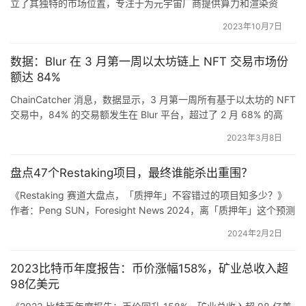
立了其独特的市场位置，专注于为元宇宙厂商提供算力和渲染资
第三方服务：
源。目前正在构建全球首个易用的 3D 元宇宙平台，包括 P2P 通信
2023年10月7日
和 IPFS 存储在内的多种功能。通过将工具放入创造者之手，
像 Airstack 和 Neynar 这样的索引器和数据提供商绕过了
Caduceus 重新塑造了 XR、操作系统和身份验证等多个领域，旨在
对链上社交图谱的需求
数据：Blur 在 3 月第一周以太坊链上 NFT 交易市场份
革新旅行、教育、社交、影视、游戏和娱乐等…
额达 84%
像 Mint 这样的工具可以弥补帖子系统代币化的不足
ChainCatcher 消息，数据显示，3 月第一周所有基于以太坊的 NFT
交易中，84% 的交易额发生在 Blur 平台，超过了 2 月 68% 的高
像 Discove 这样的 SDK 可以替代 Open Actions，允许开
位，1 月份占比为 43%。即，在两个多月时间里，Blur 市场份额几
2023年3月8日
发人员直接在 Warpcast 中创建迷你应用程序
乎翻了一番。 The Block Research 分析师 Thomas Bialek 表示，
目前尚不清楚这种飙升是可持续的还是仅与 …
盘点47个Restaking项目，最终谁能杀出重围？
有一点是肯定的，目前还没有办法收集 Farcaster 上的帖
子、交易资料和其他社交资产。
《Restaking 赛道大盘点，「质押年」不容错过的项目知多少？》
作者：Peng SUN，Foresight News 2024，离「质押年」这个预测
还差一波大行情。 从 Cosmos、Solana 生态到以太坊，质押撸毛已
当谈及开发者体验，Farcaster 的简单性是一个优势。
2024年2月2日
经是行业公认的财富密码。随着以太坊流动性质押与资本效率需求
的提高，EigenLayer 发币预期、AltLayer 空投大毛与 Re…
2023比特币年度报告：币价涨幅158%，矿业总收入超
98亿美元