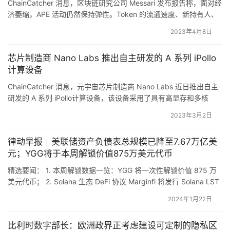
ChainCatcher 消息，区块链研究公司 Messari 发布报告称，面对经
金还少。交易数量在本周期也创下了新低，仅有 376 笔交
济萎缩，APE 活动仍然保持弹性。Token 的流通速度、新持有人、
易。
转账量、平均市值、平均 DEX 交换规模和平均独立投票等指标均环
2023年4月8日
比增长。 与上一季度相比，APE 在 2023 年第一季度的完全稀释估
值（FDV）增长 20.6%。在 2023 年第一季度，超过 3320 万枚…
芯片制造商 Nano Labs 推出自主研发的 A 系列 iPollo
计算设备
2023 年第三季度完成的大多数交易涉及 A 轮融资阶段的初
ChainCatcher 消息，元宇宙芯片制造商 Nano Labs 近日推出自主
创公司，种子前交易数量环比略有下降。
研发的 A 系列 iPollo计算设备，该设备采用了具有高显存和多核
CPU 的高性能显卡，旨在支持人工智能生成内容（AIGC）和零知识
2023年3月2日
证明 (ZKP) 的计算。零知识证明在加密空间和 Web 3.0 中发挥了重
要作用，在以太坊的扩展乃至区块链行业的发展中被寄予厚望。
就投资规模而言，早期阶段的交易（Pre-Seed、Seed 和 A 
律动早报｜美联储资产负债表总规模已降至7.67万亿美
Nano …
元；YGG将于本周解锁价值875万美元代币
轮）占据了绝大部分投资（83.5%），相比之下，后期阶段
的交易仅占 16.5%。这延续了上个季度的趋势。
精选要闻： 1. 本周解锁数据一览：YGG 将一次性解锁价值 875 万
美元代币； 2. Solana 生态 DeFi 协议 Marginfi 将发行 Solana LST
支持的稳定币 YBX； 3. ZK L2 网络 ZKFair 宣布推出 ZKFair
2024年1月22日
Launchpool； 4. ARC20 代币 Sophon 铸造进度已达 97%； 5. 美
联储已…
按公司成立年份划分
比利时数字部长：欧洲政界正考虑建设可定制的隐私区