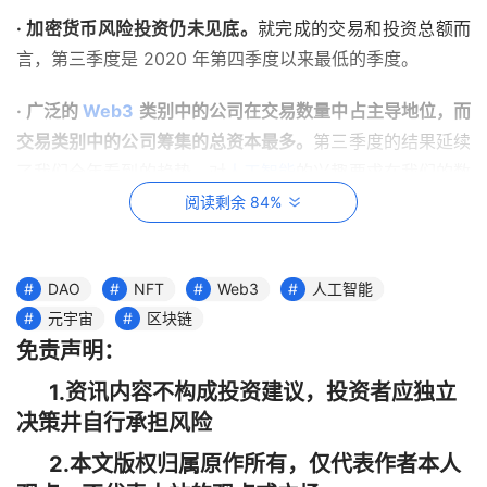
· 加密货币风险投资仍未见底。
就完成的交易和投资总额而
言，第三季度是 2020 年第四季度以来最低的季度。
· 广泛的 
Web3
 类别中的公司在交易数量中占主导地位，而
交易类别中的公司筹集的总资本最多。
第三季度的结果延续
了我们全年看到的趋势，对
人工智能
的兴趣要求在我们的数
据集中创建一个新的部门，并且对
人工智能
和加密货币之间
阅读剩余 84%
的重叠的兴趣不断增加。
· 美国继续主导加密货币创业领域，但其他国家正在迎头赶
DAO
NFT
Web3
人工智能
上。
虽然美国的加密初创公司占所有已完成交易的 35% 以
元宇宙
区块链
上，并筹集了风险投资公司投资资本的 34% 以上，但美国
免责声明：
现在在交易和资本方面的份额明显输给了阿拉伯联合酋长国
1.资讯内容不构成投资建议，投资者应独立
等国家，新加坡和英国都有更先进的加密货币监管框架。
决策井自行承担风险
· 风险投资融资环境仍然极具挑战性，但可能正在改善。
2.本文版权归属原作所有，仅代表作者本人