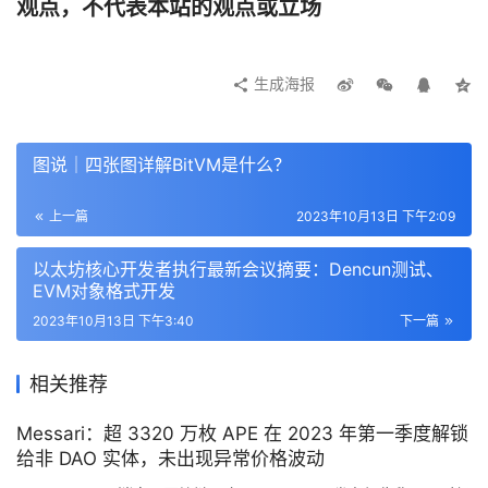
2023 年第三季度，风险基金筹集了超过 10 亿美元，这是
观点，不代表本站的观点或立场
自 2022 年第三季度开始下降以来的首次上升。新基金发行
数量也从第二季度的 12 只增加到 15 只。基金规模中位数
生成海报
和平均规模较牛市高点大幅下降。
图说｜四张图详解BitVM是什么？
加密货币风险投资
上一篇
2023年10月13日 下午2:09
以太坊核心开发者执行最新会议摘要：Dencun测试、
按交易数量和投资资本划分
EVM对象格式开发
2023年10月13日 下午3:40
下一篇
加密货币和
区块链
行业在 2023 年第三季度的投资额为 
19.75 亿美元，创下了新的周期低点，也是 2020 年第四季
相关推荐
度以来的最低水平，延续了自 2022 年第一季度 120 亿美
Messari：超 3320 万枚 APE 在 2023 年第一季度解锁
元峰值后开始的下降趋势。过去四个季度加密货币和
区块链
给非 DAO 实体，未出现异常价格波动
初创企业筹集的资金总额比仅在 2022 年第一季度筹集的资