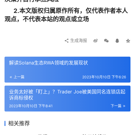
离线计算，而不会在链上留下任何痕迹。白皮书还介绍了 
2.本文版权归属原作所有，仅代表作者本人
BitVM 的架构、输入输出、限制和展望等方面的内容。
观点，不代表本站的观点或立场
生成海报
相关阅读：《
要在比特币上计算任何内容，资深开发者们怎
么看 BitVM？
》
解读Solana生态RWA领域的发展现状
Binance 将上线 STRAX 1-10 倍 U 本位永续合约
上一篇
2023年10月10日 下午6:26
据官方公告，
Binance
 将于 10 月 11 日 10:30（东八区时
间）上线 STRAX 1-10 倍 U 本位永续合约。
业务太好被「盯上」？Trader Joe被美国同名连锁店起
诉商标侵权
Aptos 与韩国游戏工作室 NPIXEL 合作构建的 Web3 游戏
2023年10月10日 下午8:41
下一篇
生态系统项目 METAPIXEL 已无限期暂停
相关推荐
韩国 3A 游戏工作室 NPIXEL 与 Aptos 合作构建的 
Web3
游戏生态系统 METAPIXEL 项目已无限期暂停。所有团队现