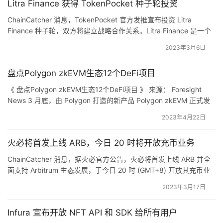
Litra Finance 获得 TokenPocket 种子轮投资
有成员将不再能够参与该项目，也将不再代表该项目。 
ChainCatcher 消息，TokenPocket 官方发推宣布投资 Litra
Bitbili 此前报道，9 月 4 日，韩国游戏工作室 NPIXEL 已
Finance 种子轮，双方将建立战略合作关系。Litra Finance 是一个
解散其负责开发和运营链游和 
Web3
 新业务的 Meta 总
NFT流动性协议，为解决当前 NFT 流动性不足和定价机制缺乏的问
2023年3月6日
部。
题，Litra Finance 构建了一套深度流动性协议。通过高级定制化的
交易曲线和 veToken 模型来解决 NFT的流动…
盘点Polygon zkEVM生态12个DeFi项目
借贷协议 dForce 将在所支持的 L1 和 L2 链上停止使用 
《 盘点Polygon zkEVM生态12个DeFi项目 》 来源： Foresight
BUSD
News 3 月底，由 Polygon 打造的新产品 Polygon zkEVM 正式发
布主网 Beta 版本。Polygon zkEVM 是一种 Layer2 Rollup 解决方
据官方消息，根据 DIP052 提案，DeFi 协议 dForce 将在
2023年4月22日
案，三个主要组件包括可信定序器（Trusted Sequencer）、可信
所有受支持的 L1/L2 链上的借贷协议上停止对 BUSD 的支
聚合器（Tru…
持。如果在借贷协议中仍有未平仓的 BUSD 头寸，注意将
火必将首发上线 ARB，今日 20 时将开放充币业务
其平仓并提取 BUSD。
ChainCatcher 消息，据火必官方公告，火必将首发上线 ARB 并全
面支持 Arbitrum 生态发展，于今日 20 时 (GMT+8) 开放其充币业
Binance 上线 Launchpool 新项目 Neutron (NTRN)
务。公告显示，其币币交易及提币业务开放时间待定，具体以官方
2023年3月17日
公告为准。 据此前消息，Arbitrum 于 3 月 16 日晚宣布：为
Arbitrum One 和 Arbitrum Nova 网络推出 D…
Binance
 现已上线第 38 期新币挖矿项目 – Neutron，
Infura 宣布开放 NFT API 和 SDK 给所有用户
Neutron 允许开发者通过
区块链
间通信协议（IBC）轻松构