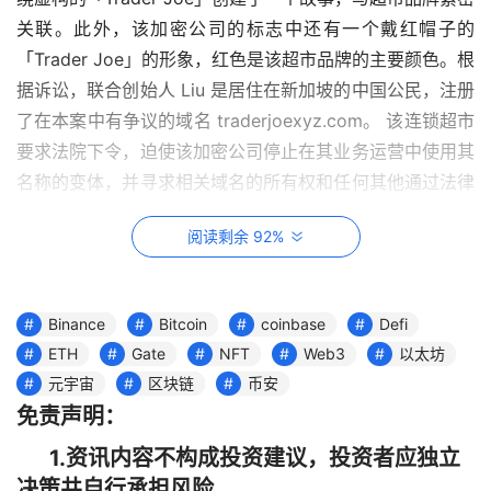
关联。此外，该加密公司的标志中还有一个戴红帽子的
「Trader Joe」的形象，红色是该超市品牌的主要颜色。根
据诉讼，联合创始人 Liu 是居住在新加坡的中国公民，注册
了在本案中有争议的域名 traderjoexyz.com。 该连锁超市
要求法院下令，迫使该加密公司停止在其业务运营中使用其
名称的变体，并寻求相关域名的所有权和任何其他通过法律
程序确定的损害赔偿。
阅读剩余 92%
ZeroSync 项目负责人发布「BitVM：在比特币上计算任何
内容」白皮书
Binance
Bitcoin
coinbase
Defi
ZeroSync 项目负责人发布「BitVM：在比特币上计算任何
ETH
Gate
NFT
Web3
以太坊
内容」（BitVM: Compute Anything on 
Bitcoin
）白皮
元宇宙
区块链
币安
书。 据白皮书介绍，BitVM 是一种新的计算范式，它允许
免责声明：
在不改变比特币网络共识规则的情况下表达图灵完备的比特
1.资讯内容不构成投资建议，投资者应独立
币合约。BitVM 可以执行任何可计算的函数，并且可以进行
决策井自行承担风险