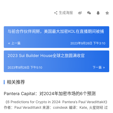
生成海报
与前合作伙伴闹掰，美国最大加密KOL在直播期间被捕
上一篇
2023年9月26日 下午3:10
2023 Sui Builder House全球之旅圆满收官
2023年9月26日 下午5:10
下一篇
Odaily 星球日报统计维度如下：
时间：
包括 1 分钟、 3 分钟、 5 分钟、 4 小时、 8 小
相关推荐
时、 24 小时。
Pantera Capital：对2024年加密市场的6个预测
短线上资金费率收取后波动较大，最低点不一定发生在收取
《6 Predictions for Crypto in 2024: Pantera’s Paul Veradittakit》
作者：Paul Veradittakit 来源：coindesk 编译：Kate, 火星财经 过
后的 1 分钟之内，故选取了 1 分钟、 3 分钟、 5 分钟进行
去的一年证明了区块链领域有能力从最恶劣的外部条件中恢复过