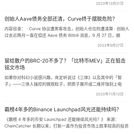
对比。
2023年12月21日
来。从今年年初的「加密寒冬」开始，加密空间的整体市值增长了
90%，…
另一方面有时候爆空行情将会持续一大段时间，部分多单用
创始人Aave债务全部还清，Curve终于摆脱危险？
户选择长时间持有，故选取 4 小时、 8 小时、 24 小时，
内容目录： · Curve 协议遭黑客攻击，创始人仓位险遭清算 · 创始人
观察长时间行情延续使多单获利的概率。
过去近两月一直在偿还 Aave 债务 Bitbili 消息，9 月 27 日，据
DeBank 数据显示，加密货币交易所 Curve 创始人 Michael Egorov
2023年9月27日
价格：
偿还 Aave V2 上 35.6 万枚 USDT 债务，其已清偿 Aave 上全部债
务。自 7 月底被攻击以来，…
留给散户的BRC-20不多了？「比特币MEV」正在狙击
短线上选取了最低价和收盘价，因手动操作的用户难以平仓
铭文市场
在最低点。
如果你对科幻小说感兴趣，肯定听说过《三体》以及其中的「智
子」——三体人操控的微观粒子，把质子展开成二维并蚀刻上电
长线上选取了最高价和收盘价，同样观察长时间行情延续使
路，制成超级计算机，成为三体人驻地球的大使，监视地球人并锁
多单获利的概率。
2023年11月13日
死地球的基础科学。 如今，「智子机器人」降临在了 BRC-20 生
态。 如下图所示，BRC-20 的 mempool 中出现很多供应数量
收盘价旨在消除瞬间极端波动影响，用于和最低价/最高价
霸榜4年多的Binance Launchpad风光还能持续吗？
（supply）为 1 或个位数的铭文，原因是有人部署…
对比。
《霸榜 4 年多的币安 Launchpad 还能继续风光吗？》 来源：
ChainCatcher 长期以来，打新一直作为投资市场上胜率较高的投资
方式，备受各路资金的青睐。从美股到港股，新股申购也一直受到
短线情况统计