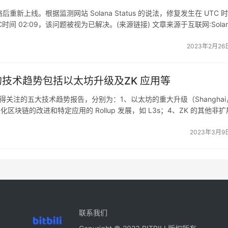
网络后重新上线。根据监测网站 Solana Status 的说法，修复发生在 UTC 
言机价格反馈的资产。贷款参数（如贷款价值比 [3]）受其协
间 02:09，该问题被视为已解决。(来源链接) 文章来源于互联网:Solan
。同样，依赖于预言机进行定价的衍生品协议如缺乏内部价格发
2023年2月26
制它们的规模和用户体验。如同前言所述，这也正好解释了为什
go Markets 并从该加密货币交易平台抽走 1.16 亿美元。
值得关注的技术趋势包括以太坊升级及ZK 应用等
布 2023 年值得关注的五大技术趋势报告，分别为：1、以太坊的重大升级（Shanghai
区块链的改进和特定应用的 Rollup 发展，如 L3s；4、ZK 的其他非
简单的基本不变式：tokenBalanceX * tokenBalanceY = k
2023年3月9
口都是基于以下四个函数不变式实现的：
联系我们