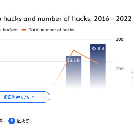
阅读剩余 87%
R
区块链