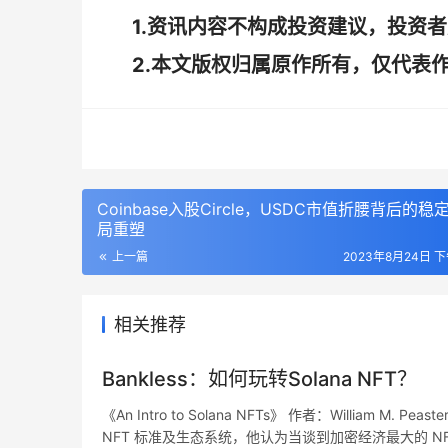
1.资讯内容不构成投资建议，投资
2.本文版权归属原作所有，仅代表
图源：Chainalysis
Coinbase入股Circle，USDC市值折腰背后的稳
Oracle 的风险和「源码」
局重塑
上一篇
2023年8月24日 下
由建设者组成的机构 Nascent 认为「无 Ora
如今 DeFi 更希望将自身定义为「源码（Prim
相关推荐
议。一旦该合约掺杂了任何外部依赖，它们就会
态，会去升级，而这种管理式的升级变量就会涉及
Bankless：如何玩转Solana NFT？
Oracle 的引入产生了外部数据的依赖关系，而这种关系
《An Intro to Solana NFTs》 作者：William M. Peas
个全新的定义：为符合源码（Primitives）的
NFT 标准及生态系统，他认为当谈到加密经济最大的 NFT 生态
如：没有治理、合约可升级性和预言机。