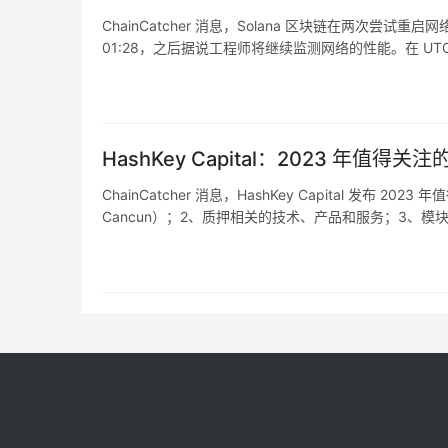
ChainCatcher 消息，Solana 区块链在两次尝试重启
对于借贷协议来说，合格的抵押品仅限于有可靠预
01:28，之后据说工程师将继续监测网络的性能。在 UTC时
网络在第二次重启后重新上线
理，因此任何坏账都由协议而非单个贷款人负责
制，容易受到价格滞后无更新影响，从而严重限
易员 Avraham Eisenberg 能够成功攻击 Man
HashKey Capital：2023 年
为什么目前 Uniswap 是安全的
ChainCatcher 消息，HashKey Capital 发
Cancun）；2、质押相关的技术、产品和服务；3、模块化
用，如 ZK Bridges；5、AA+MPC 和闪电网络的迭…
AMM 可以具有任何 DeFi 源码（Primitives）中最
数乘积）。例如 Uniswap V2 中 Pair 接
Mint：添加到 k；
Burn：从 k 中减去；
Swap：移动 x 和 y，保持 k 不变；