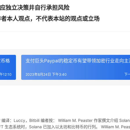
者应独立决策井自行承担风险
作者本人观点，不代表本站的观点或立场
定币格
支付巨头Paypal的稳定币有望带领加密行业走向主
午12:10
2023年8月24日 下午3:40
下
cle 协议」的概念将为 DeFi 从根本上提供更加稳健和安全的技术架
itives）」，希望有更多的团队在它们的基础之上构建产品或组合协
继承所有的相关风险，与此同时，该合约为了承载更为庞大的系
到可变更环境的当下及未来，带来更多风险因素。顾名思义 
会带来潜在风险。为此 Nascent 成员 Dan Elitzer 提出
ter 编译：Luccy，Bitbili 编者按： William M. Peaster 作家撰文介绍 Solan
条件，除了部署在
区块链
上的合约之外它不能依赖任何外部因素，比
系统时，Solana 已加入以太坊和比特币的行列。 William M. Peast