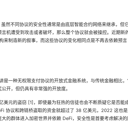
重要因素，虽然不同协议的安全性通常是由底层智能合约网络来继承，但
言机遭受到攻击或者破坏，那么整个协议就会被操控。近期新的
品架构来制造新的叙事，而这些协议的变化相同点是不再去依赖预言
义来讲是一种无权限支付协议的开放式金融系统，与传统金融相比，
式公开，但仍具有非常强的开放度。
十亿美元的盗窃 [1]，即使最为狂热的信徒也会不断质疑它是否能
Fi 协议和跨链桥盗取的资金就超过了 38 亿美元，2022 这也
大的群体进入加密世界并依赖 DeFi，安全性是首要考虑解决的