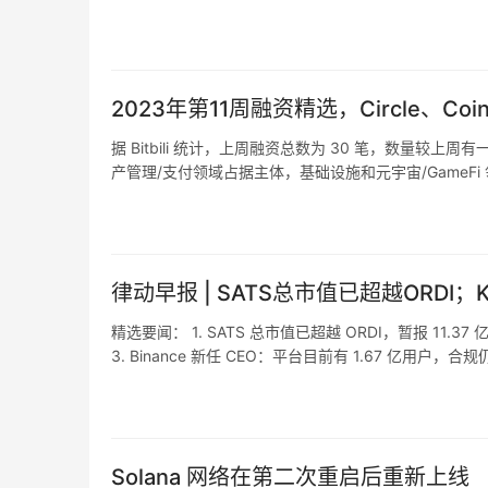
…
但现实是如今符合这一基本定义的 DeFi 协议是非
虑，即使是与上述提出的定义保持一致的 Unisw
2023年第11周融资精选，Circle、Coinb
如协议费用的闭合与引入池子的费用层级。
据 Bitbili 统计，上周融资总数为 30 笔，数量较上
话虽如此，这种狭隘的治理功能并没有因其他协
产管理/支付领域占据主体，基础设施和元宇宙/GameF
的 Uniswap 取得巨大成功的原因是没有 Orac
图为上周各板块融资占比： 元宇宙/GameFi 在元宇宙/Gam
毋庸置疑 Uniswap 是去中心化交易的主导
的实验。好比 Uniswap V3 引入了非同质
律动早报 | SATS总市值已超越ORDI
某个特定范围内，这使 LPs 可以捕获在该范
精选要闻： 1. SATS 总市值已超越 ORDI，暂报 11.3
会产生无偿损失。从而导致了资本更高效的使用和
3. Binance 新任 CEO：平台目前有 1.67 亿用户，
Arrakis、Gamma 和 Sommelier。虽然
去几日已有四家比特币现货 ETF 发行…
时间来到今年 3 月，Euler Finance 借
并借款，简而言之它的问题发生在一个特定函数
Solana 网络在第二次重启后重新上线
此次攻击事件的详细过程请阅读 [2]。