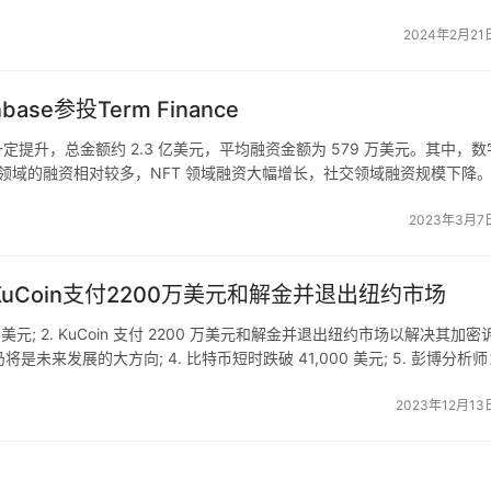
2024年2月21
常稀有的，其中最有代表性的是 Uniswap V1，但从安全性角
ap V2 与 V3 也不符合资格，因为它们允许对某些功能进行治理
ase参投Term Finance
周有一定提升，总金额约 2.3 亿美元，平均融资金额为 579 万美元。其中，
议中存在的大规模升级而引发系统性风险，所以迄今为止所有版
i 领域的融资相对较多，NFT 领域融资大幅增长，社交领域融资规模下降
le 和全链这两个关键因素。
eFi 领域共计 4 笔…
2023年3月7
者，它取得了巨大的成功，并在此基础之上诞生出了很多去中心化交
化流动性头寸的概念，让流动性提供者（LPs）可以将他们的流动性集
；KuCoin支付2200万美元和解金并退出纽约市场
围内交易产生的更大份额交易费，并从中获利，但随着价格波动这里
7 亿美元; 2. KuCoin 支付 2200 万美元和解金并退出纽约市场以解决其加密
市场中 LP 部分的专业化，随即诞生了一系列头寸管理工具，例
合规仍将是未来发展的大方向; 4. 比特币短时跌破 41,000 美元; 5. 彭博分析
这对 DEXs 来说非常友好，但借贷协议仍需要预言机。
2023年12月13
贷协议遭受黑客攻击，损失金额高达 2 亿美元。它可以让用户自行决策抵
中且没有对它进行安全检查，使用户能破坏借贷市场的基本不变