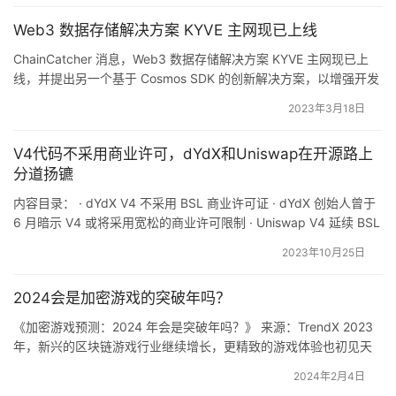
虚拟货币销赃的「洗钱」犯罪团伙，涉案流水达 1.35 亿元； 5. B…
Web3 数据存储解决方案 KYVE 主网现已上线
ChainCatcher 消息，Web3 数据存储解决方案 KYVE 主网现已上
线，并提出另一个基于 Cosmos SDK 的创新解决方案，以增强开发
者体验，其目标是让数据成为一个无需信任的公共产品。KYVE 区块
2023年3月18日
链分为两层：链层与协议层。链层是 KYVE 的主干，通过 DPoS 保
护网络，治理与维护整体结构。协议层充当去中心化数据池，协议
V4代码不采用商业许可，dYdX和Uniswap在开源路上
节点可以参与获取、…
分道扬镳
内容目录： · dYdX V4 不采用 BSL 商业许可证 · dYdX 创始人曾于
6 月暗示 V4 或将采用宽松的商业许可限制 · Uniswap V4 延续 BSL
许可证引争议 · 其他 DeFi 协议极少采用 BSL 许可证 dYdX V4 不采
2023年10月25日
用 BSL 商业许可证 Bitbili10 月 24 日消息，据 CoinDesk 报道，去
中心化衍生品…
2024会是加密游戏的突破年吗？
《加密游戏预测：2024 年会是突破年吗？》 来源：TrendX 2023
年，新兴的区块链游戏行业继续增长，更精致的游戏体验也初见天
日，但进展速度比 2022 年慢。 根据 DappRadar 和 BGA 发布的报
2024年2月4日
告*中的数据，仅在 2023 年 5 月至 11 月期间，区块链游戏的投资