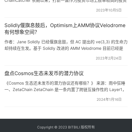
ChainCatcher 长期以来，打新一直作为投资市场上胜率较高的投资
方式，备受各路资金的青睐。从美股到港股，新股申购也一直受到
2023年10月5日
投资者的认可，被部分投资者称为「无风险收益」。而币安将这种
申购新股的「IPO」模式带到了加密货币领域，结合交易所自身情况
Solidly偃旗息鼓后，Optimism上AMM协议Velodrome
诞生了「Launchpad」的 IEO …
有何想象空间？
作者：Jane Solidly 已经偃旗息鼓，但 AC 提出的 ve(3,3) 的生命力
却持续在生发。基于 Solidly 改进的 AMM Velodrome 目前已经是
Optimism 生态（同时也是以太坊 L2 上) 锁仓量第一的 DEX，锁仓
2023年2月24日
量超 2 亿美金，初步验证了其经济模型的可靠性。具体机制如下图
所示： Velodrome 团队源于经历了 So…
盘点Cosmos生态未发币的潜力协议
《Cosmos 生态还未发币的潜力协议还有哪些？》 来源：雨中狂睡
一、ZetaChain ZetaChain 是一条内置了跨链互操作性的 Layer1，
兼容 EVM，支持用户和开发者在任何链（包括 BTC 和 Doge 这类
2024年1月16日
非智能合约链）之间实现通用智能合约和消息传递。 开发者可以通
过工具集，基于 ZetaChain 单点构建全链 DApp。 目前已经有超…
Copyright © 2023 BITBILI 版权所有