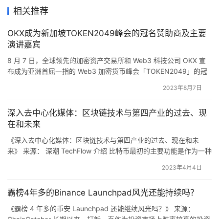
相关推荐
OKX成为新加坡TOKEN2049峰会的冠名赞助商及主要
演讲嘉宾
8 月 7 日，全球领先的加密资产交易所和 Web3 科技公司 OKX 宣
布成为亚洲首屈一指的 Web3 加密货币峰会「TOKEN2049」的冠
名赞助商以及主要演讲嘉宾。 TOKEN2049 将于 2023 年 9 月 13
2023年8月7日
日至 14 日在新加坡举行，预计将迎来超过 10,000 名与会者，或成
为今年规模最大的 Web3 活动。 OKX 总裁 Hong、O…
深入去中心化媒体：区块链技术与第四产业的过去、现
在和未来
《深入去中心化媒体：区块链技术与第四产业的过去、现在和未
来》 来源： 深潮 TechFlow 介绍 比特币最初的主要功能是作为一种
金融工具，但其与媒体行业的联系从一开始就显而易见。比特币区
2023年4月4日
块链的初始块或起源块不仅记录了交易细节，还包括了一条来自泰
晤士报的新闻。 经过十多年的发展，区块链技术和加密货币已经在
霸榜4年多的Binance Launchpad风光还能持续吗？
多个领域引起了创新，并获得了广泛的关注，不仅限于金融行…
《霸榜 4 年多的币安 Launchpad 还能继续风光吗？》 来源：