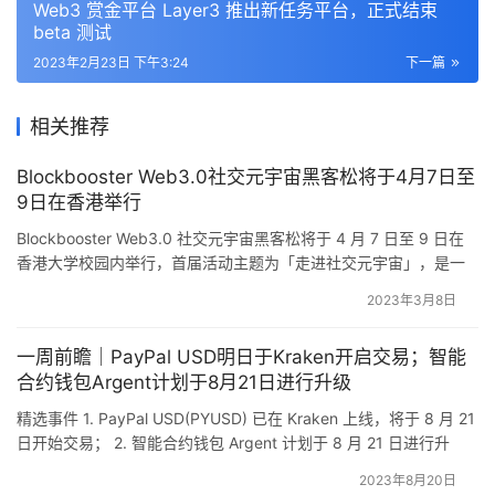
Web3 赏金平台 Layer3 推出新任务平台，正式结束
beta 测试
2023年2月23日 下午3:24
下一篇
相关推荐
Blockbooster Web3.0社交元宇宙黑客松将于4月7日至
9日在香港举行
Blockbooster Web3.0 社交元宇宙黑客松将于 4 月 7 日至 9 日在
香港大学校园内举行，首届活动主题为「走进社交元宇宙」，是一
个专注于 Web3 社交应用层的黑客松。本次活动
2023年3月8日
由 BlockBooster 与 OKX 、Gitcoin 及香港大学生区块链社区合作主
办，并得到香港大学科创中心、商学院亚洲创业及营商价值中心、
一周前瞻｜PayPal USD明日于Kraken开启交易；智能
HKU FinTec…
合约钱包Argent计划于8月21日进行升级
精选事件 1. PayPal USD(PYUSD) 已在 Kraken 上线，将于 8 月 21
日开始交易； 2. 智能合约钱包 Argent 计划于 8 月 21 日进行升
级； 3. DeFi 借贷协议 Sentiment 宣布于 8 月 22 日关闭
2023年8月20日
Sentiment V1； 4. Binance 将于 8 月 22 日下架 SNM/BUSD、